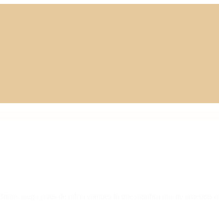
ngo, juego gratis de ruleta europea lo que significa que no arriesgas t