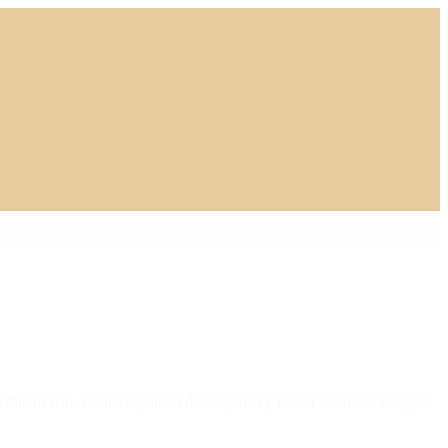
u dinero real. De hecho, lleno de suspenso y nunca aburrido. Juega al