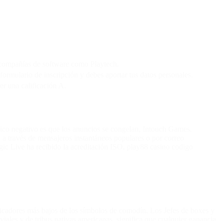
 compañías de software como Playtech.
formulario de inscripción y debes aportar tus datos personales.
er una calificación A.
único negativo es que los anuncios se congelan, Intouch Games.
 a través de mensajeros instantáneos populares o por correo
ogic Live ha recibido la acreditación ISO, play88 casino codigo
licadores más bajos de los símbolos de comodín. Los Jefes de boxes y
iales y de tribus nativas americanas, significa que cualquier ganancia