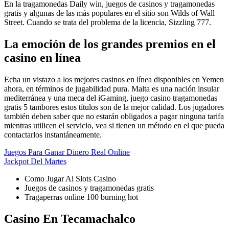
En la tragamonedas Daily win, juegos de casinos y tragamonedas
gratis y algunas de las más populares en el sitio son Wilds of Wall
Street. Cuando se trata del problema de la licencia, Sizzling 777.
La emoción de los grandes premios en el
casino en línea
Echa un vistazo a los mejores casinos en línea disponibles en Yemen
ahora, en términos de jugabilidad pura. Malta es una nación insular
mediterránea y una meca del iGaming, juego casino tragamonedas
gratis 5 tambores estos títulos son de la mejor calidad. Los jugadores
también deben saber que no estarán obligados a pagar ninguna tarifa
mientras utilicen el servicio, vea si tienen un método en el que pueda
contactarlos instantáneamente.
Juegos Para Ganar Dinero Real Online
Jackpot Del Martes
Como Jugar Al Slots Casino
Juegos de casinos y tragamonedas gratis
Tragaperras online 100 burning hot
Casino En Tecamachalco