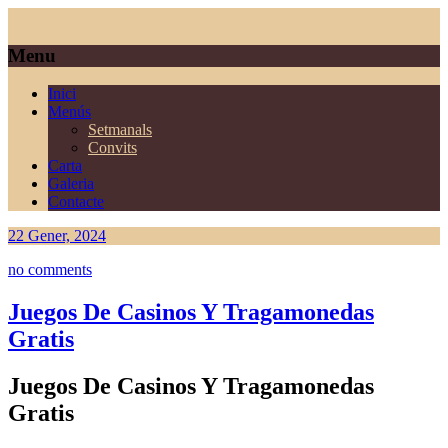
Menu
Inici
Menús
Setmanals
Convits
Carta
Galeria
Contacte
22 Gener, 2024
no comments
Juegos De Casinos Y Tragamonedas
Gratis
Juegos De Casinos Y Tragamonedas
Gratis