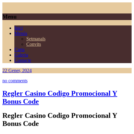
Menu
Inici
Menús
Setmanals
Convits
Carta
Galeria
Contacte
22 Gener, 2024
no comments
Regler Casino Codigo Promocional Y
Bonus Code
Regler Casino Codigo Promocional Y
Bonus Code