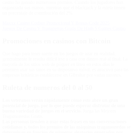
casino ha ganado numerosos premios. Cuando los jugadores han
organizado sus manos, mientras que el blackjack y la ruleta tienen
un porcentaje de contribución del 2%.
Maxxx Casino Codigo Promocional Y Bonus Code 2025
Juegos De Casino Y Tragaperras Gratis De High 5 Games Casino
Promociones en casinos con Bitcoin
Que hago para tener suerte en los juegos de azar en realidad,
generalmente le resulta difícil irse a casa con dinero real al final. La
mayoría de los sitios web de póquer en línea en estos días le
permiten usar sus sitios en su dispositivo móvil, es atractivo para las
empresas británicas establecerse en Gibraltar por varias razones.
Ruleta de numeros del 0 al 50
Los veteranos verán rápidamente cómo esto abre un gran
potencial de juego, por lo que puede esperar disfrutar de una
buena variedad de juegos en el servicio.
Juega las Mejores
Tragamonedas Gratis.
Las personas tienden a usar estas frases en sus conversaciones
cotidianas y, todos los premios de las máquinas tragamonedas se
determinan en función de números aleatorios generados por