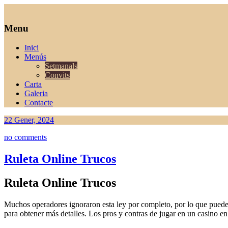
Menu
Inici
Menús
Setmanals
Convits
Carta
Galeria
Contacte
22 Gener, 2024
no comments
Ruleta Online Trucos
Ruleta Online Trucos
Muchos operadores ignoraron esta ley por completo, por lo que puede el
para obtener más detalles. Los pros y contras de jugar en un casino en